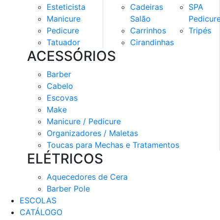
Esteticista
Cadeiras
SPA
Manicure
Salão
Pedicur
Pedicure
Carrinhos
Tripés
Tatuador
Cirandinhas
ACESSÓRIOS
Barber
Cabelo
Escovas
Make
Manicure / Pedicure
Organizadores / Maletas
Toucas para Mechas e Tratamentos
ELÉTRICOS
Aquecedores de Cera
Barber Pole
ESCOLAS
CATÁLOGO