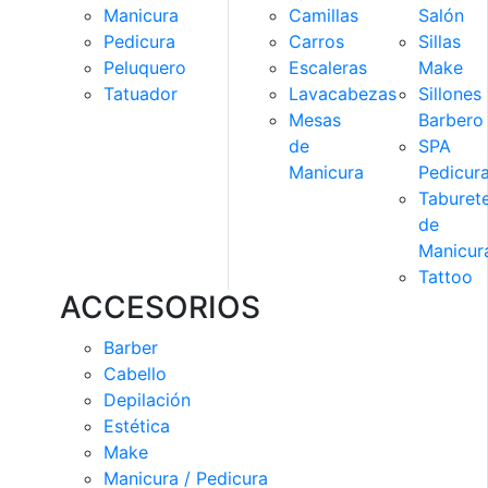
Manicura
Camillas
Salón
Pedicura
Carros
Sillas
Peluquero
Escaleras
Make
Tatuador
Lavacabezas
Sillones
Mesas
Barbero
de
SPA
Manicura
Pedicur
Taburet
de
Manicur
Tattoo
ACCESORIOS
Barber
Cabello
Depilación
Estética
Make
Manicura / Pedicura