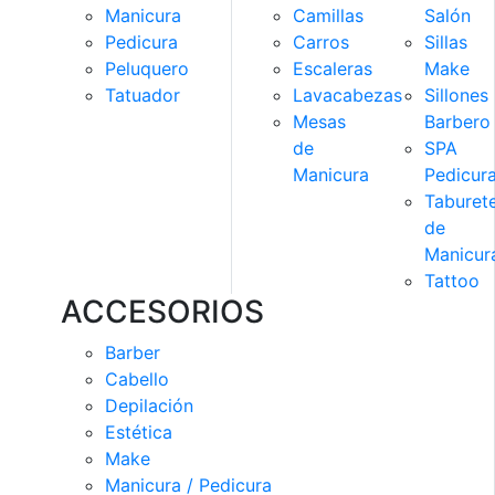
Manicura
Camillas
Salón
Pedicura
Carros
Sillas
Peluquero
Escaleras
Make
Tatuador
Lavacabezas
Sillones
Mesas
Barbero
de
SPA
Manicura
Pedicur
Taburet
de
Manicur
Tattoo
ACCESORIOS
Barber
Cabello
Depilación
Estética
Make
Manicura / Pedicura